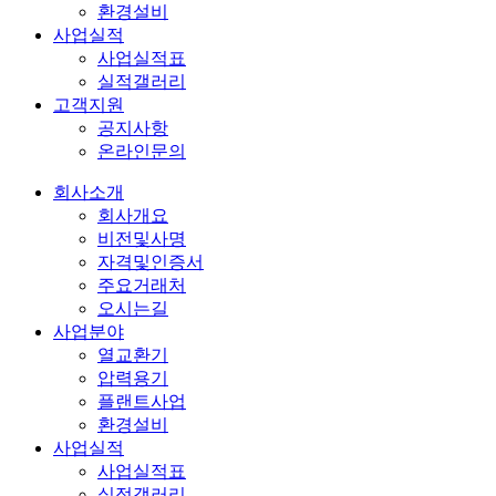
환경설비
사업실적
사업실적표
실적갤러리
고객지원
공지사항
온라인문의
회사소개
회사개요
비전및사명
자격및인증서
주요거래처
오시는길
사업분야
열교환기
압력용기
플랜트사업
환경설비
사업실적
사업실적표
실적갤러리