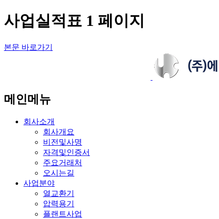
사업실적표 1 페이지
본문 바로가기
메인메뉴
회사소개
회사개요
비전및사명
자격및인증서
주요거래처
오시는길
사업분야
열교환기
압력용기
플랜트사업