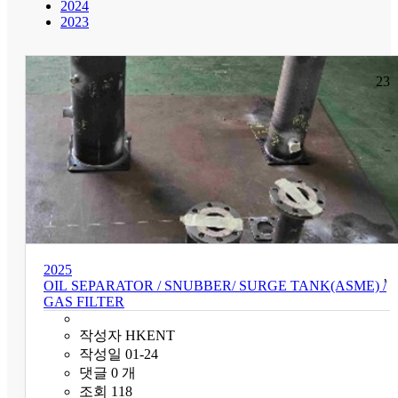
2024
2023
23
2025
OIL SEPARATOR / SNUBBER/ SURGE TANK(ASME) /
GAS FILTER
작성자
HKENT
작성일
01-24
댓글
0
개
조회
118