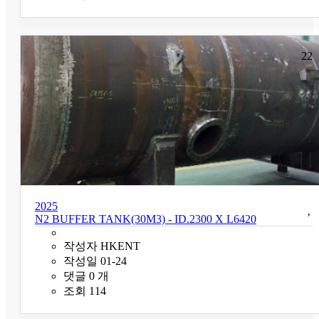
22
2025
N2 BUFFER TANK(30M3) - ID.2300 X L6420
작성자
HKENT
작성일
01-24
댓글
0
개
조회
114