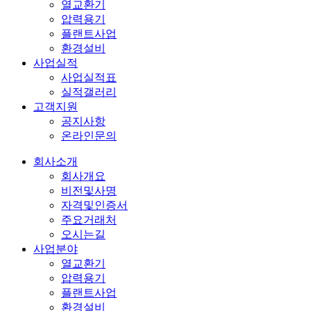
열교환기
압력용기
플랜트사업
환경설비
사업실적
사업실적표
실적갤러리
고객지원
공지사항
온라인문의
회사소개
회사개요
비전및사명
자격및인증서
주요거래처
오시는길
사업분야
열교환기
압력용기
플랜트사업
환경설비