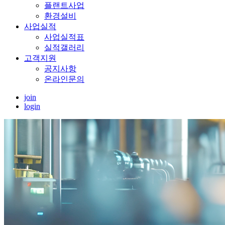
플랜트사업
환경설비
사업실적
사업실적표
실적갤러리
고객지원
공지사항
온라인문의
join
login